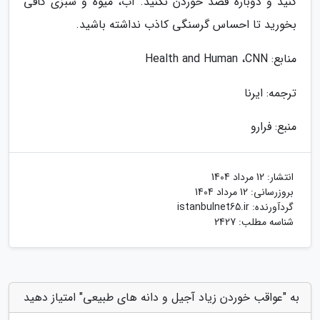
کنید و دوباره قصد خوردن نکنید. آب، میوه و سبزی کافی
بخورید تا احساس گرسنگی کاذب نداشته باشید.
منابع: Health and Human ،CNN
ترجمه: ایرنا
منبع: فرارو
انتشار:
12 مرداد 1404
بروزرسانی:
12 مرداد 1404
گردآورنده:
istanbulnet65.ir
شناسه مطلب: 2427
به "عواقب خوردن زیاد آجیل و دانه های طبیعی" امتیاز دهید