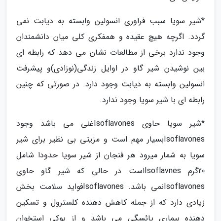
*شیر سویا سبب فراوری انسولین وابسته به دیابت نمی
گردد. اگرچه هیچ عقیده و همفکری کلی میان دانشمندان
وجود ندارد برخی از مطالعات نشان می دهد که رابطه ای
بین نوشیدن شیر گاو در اوایل زندگی(نوزادی)و پیشرفت
انسولین وابسته به دیابت وجود دارد. در صورتی که چنین
رابطه ای با شیر سویا وجود ندارد.
*شیر سویا حاوی Isoflavonesغنی می باشد وجود
Isoflavonesبسیار مهم است و مزیتی بی نظیر برای شیر
سویا به شمار میرود هر فنجان از شیر سویا حدودا شامل
20گرم Isoflavnesاست در حالی که شیر گاو حاوی
Isoflavonesنمی باشد. Isoflavonesفواید سلامت بخش
زیادی دارد که از جمله کاهش دهنده کلسترول و تسکین
دهنده بیماری یائسگی می باشد و از پوکی استخوان