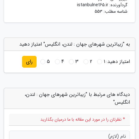
گردآورنده:
istanbulnet65.ir
شناسه مطلب: 553
به "زیباترین شهرهای جهان : لندن، انگلیس" امتیاز دهید
امتیاز دهید:
1
2
3
4
5
رای
دیدگاه های مرتبط با "زیباترین شهرهای جهان : لندن،
انگلیس"
* نظرتان را در مورد این مقاله با ما درمیان بگذارید