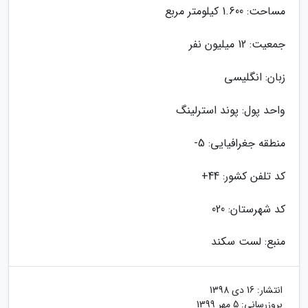
مساحت: 1.600 کیلومتر مربع
جمعیت: 12 میلیون نفر
زبان: انگلیسی
واحد پول: پوند استرلینگ
منطقه جغرافیایی: 5-
کد تلفن کشور: 44+
کد شهرستان: 020
منبع: لست سکند
انتشار:
16 دی 1398
بروزرسانی:
5 مهر 1399