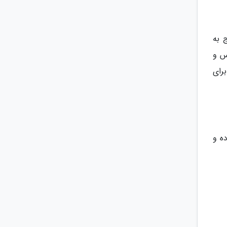
 به
س و
رای
ه و