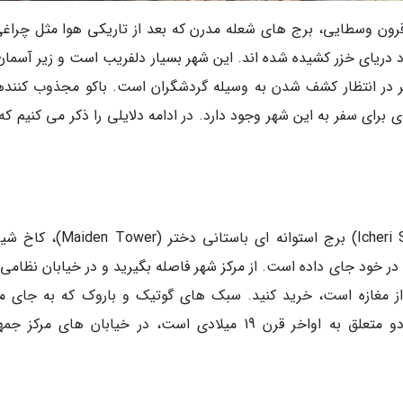
ی قرون وسطایی، برج های شعله مدرن که بعد از تاریکی هوا مثل چراغی
 دریای خزر کشیده شده اند. این شهر بسیار دلفریب است و زیر آسمان
هر در انتظار کشف شدن به وسیله گردشگران است. باکو مجذوب کنند
 برای سفر به این شهر وجود دارد. در ادامه دلایلی را ذکر می کنیم که
هسته تاریخی باکو یا همان ایچری شهر (Icheri Sheher) برج استوانه ای باستانی د
ر خود جای داده است. از مرکز شهر فاصله بگیرید و در خیابان نظامی 
ز مغازه است، خرید کنید. سبک های گوتیک و باروک که به جای ما
امپراتوری روسیه و نخستین چاه نفت باکو، هر دو متعلق به اواخر قرن 19 میلادی است، در خیابان های مر