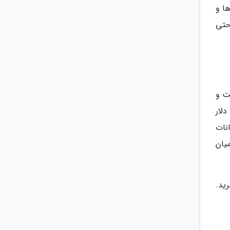
ها و
حتی
ت و
ل دلار
نات
یان
رید.