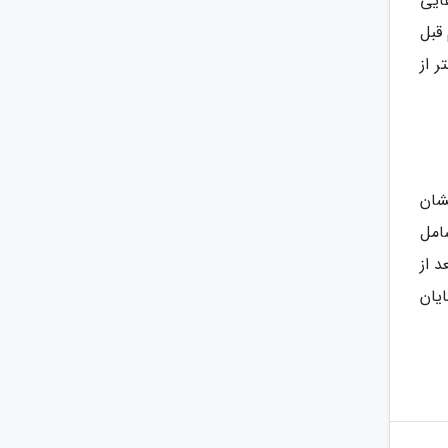
ایی
 قبل
گاه در منطقه سوراخانی بزنید که حدود 30 کیلومتر از
و نشان
ی 182 متری دارد که شامل
 از
یان