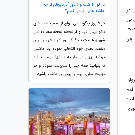
در تور 4 شب و 5 روز آذربایجان از چه
 در
جاذبه هایی دیدن کنیم؟
 بی
در 5 روز چگونه می توان از تمام جاذبه های
هیت
باکو دیدن کرد و از لحظه لحظه سفر به این
 چرا
شهر زیبا لذت برد؟ اگر تور آذربایجان را برای
مقصد بعدی خود انتخاب نموده اید، داشتن
برنامه ریزی در سفر به شما یاری می نماید
تا بتوانید همه چیز را مدیریت نموده و در
نهایت سفری بهتر را پیش رو داشته باشید.
ختر (Maiden Tower)، کاخ شیروان
قدم
نده
کز جمهوری