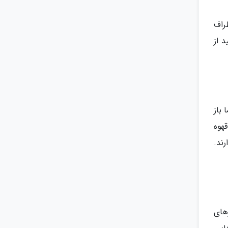
راف
 از
 باز
هوه
ند.
های