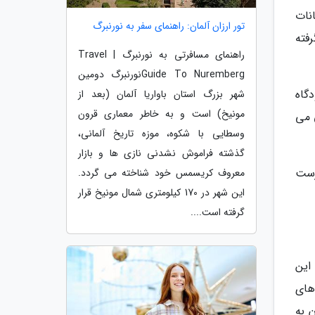
نات
تور ارزان آلمان: راهنمای سفر به نورنبرگ
فته
راهنمای مسافرتی به نورنبرگ | Travel
Guide To Nurembergنورنبرگ دومین
رودگاه
شهر بزرگ استان باواریا آلمان (بعد از
مونیخ) است و به خاطر معماری قرون
ی می
وسطایی با شکوه، موزه تاریخ آلمانی،
گذشته فراموش نشدنی نازی ها و بازار
رست
معروف کریسمس خود شناخته می گردد.
این شهر در 170 کیلومتری شمال مونیخ قرار
گرفته است....
ر می رود. این
های
 به