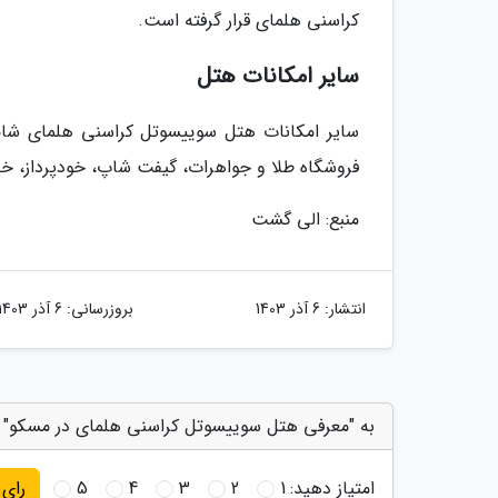
کراسنی هلمای قرار گرفته است.
سایر امکانات هتل
فروشگاه طلا و جواهرات، گیفت شاپ، خودپرداز، خد
منبع: الی گشت
انتشار:
6 آذر 1403
بروزرسانی:
6 آذر 1403
به "معرفی هتل سوییسوتل کراسنی هلمای در مسکو" ا
امتیاز دهید:
1
2
3
4
5
رای