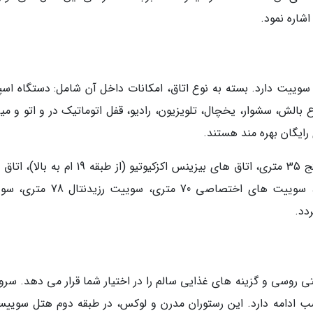
شاره نمود.
ین هتل 34 طبقه، در مجموع 234 اتاق، شامل 28 سوییت دارد. بسته به نوع اتاق، امکانات داخل آن شامل: دستگاه 
ع بالش، سشوار، یخچال، تلویزیون، رادیو، قفل اتوماتیک در و اتو و میز
 رایگان بهره مند هستند.
اتاق های این هتل، شامل اتاق های بیزینس ادونتج 35 متری، اتاق های بیزینس اکزکیوتیو (از طبقه 9
پانورامای 47 متری، سوییت های کورنر 54 متری، سوییت های اختصاصی 70 متری، سو
تی روسی و گزینه های غذایی سالم را در اختیار شما قرار می دهد. سر
این رستوران، ازساعت 7 صبح تا ساعت 11 شب ادامه دارد. این رستوران مدرن و لوکس، در طبقه دوم هتل سوی