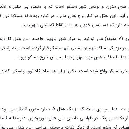
 هتل های مدرن و لوکس شهر مسکو است که با منظره بی نظیر و امکا
ید. این هتل در کنار برج های مالی، در کناره رودخانه مسکوا قرار گر
به وسیله این ایستگاه، به فاصله دو ایستگاه مترو (7 دقیقه) می توانید به مرکز شهر بروید. فاصله این هتل تا ف
قیقه است. این هتل در نزدیکی مراکز مهم توریستی شهر مسکو قرار گرفته است و به راحت
به تماشا جاذبه های مهم شهر از جمله میدان سرخ مسکو بروید.
اریخی مسکو واقع شده است. یکی از آن ها عبادتگاه نووسپاسکی که د
طراحی داخلی هتل سوییسوتل کراسنی هلمای، درست همان چیزی است که از یک هتل 5 ستاره مدرن انتظا
 نکات پر رنگ در طراحی داخلی این هتل، نورپردازی هنرمندانه فضا
ضای آن شده است. از دیگر نکات برجسته طراحی این هتل، می توان