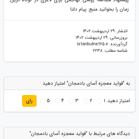
زمان را بخوانید.
منبع: پیام دلتا
انتشار:
29 اردیبهشت 1402
بروزرسانی:
29 اردیبهشت 1402
گردآورنده:
istanbulnet65.ir
شناسه مطلب: 2238
به "فواید معجزه آسای بادمجان" امتیاز دهید
امتیاز دهید:
1
2
3
4
5
رای
دیدگاه های مرتبط با "فواید معجزه آسای بادمجان"