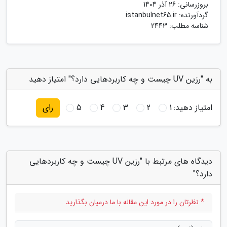
بروزرسانی:
26 آذر 1404
گردآورنده:
istanbulnet65.ir
شناسه مطلب: 2443
به "رزین UV چیست و چه کاربردهایی دارد؟" امتیاز دهید
امتیاز دهید:
1
2
3
4
5
رای
دیدگاه های مرتبط با "رزین UV چیست و چه کاربردهایی
دارد؟"
* نظرتان را در مورد این مقاله با ما درمیان بگذارید