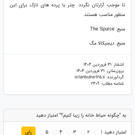
تا موجب آزارتان نگردد. چتر یا پرده های نازک برای این
منظور مناسب هستند.
منبع: The Spurce
منبع: دیجیکالا مگ
انتشار:
31 فروردین 1404
بروزرسانی:
31 فروردین 1404
گردآورنده:
istanbulnet65.ir
شناسه مطلب: 2409
به "چگونه حیاط خانه را زیبا کنیم؟" امتیاز دهید
امتیاز دهید:
1
2
3
4
5
رای