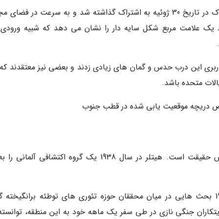
کشف این دریچه ابتدا به وسیله یک کاربر فیس بوک در تاریخ 30 ژوئیه به اشتراک گذاشته شد و به سرعت در فضا
د یک علامت مربع شکل سایه دار را نشان می دهد که شبیه ورودی
 کاربری این درب حدس و گمان های زیادی زدند و بعضی نیز معتقدند که 
لات متحده باشد.
ص دریچه موقعیت یابی شده در قطب جنوب
اساس و ریشه این تئوری توطئه تا حدی بر اساس حقیقت است. هیتلر در سال 1938 یک گروه اکتشافی آلما
همین عملیات اکتشافی سبب شد تا در سال 1947 بحث هایی در میان محققان حوزه تئوری های توطئه برانگیخته
تکاران جنگی نازی در طی سفر یک ماهه خود به این منطقه، توانسته 