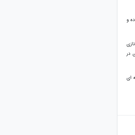
ه و
ازی
 در
 ای