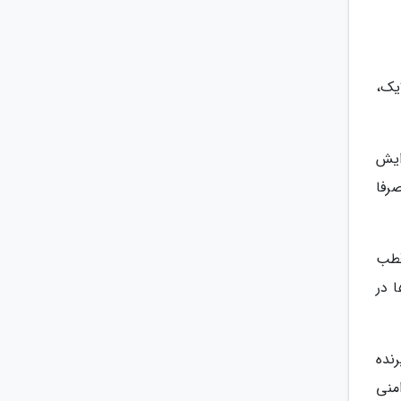
یک،
ایش
رفا
قطب
 در
نده
مکان های امنی