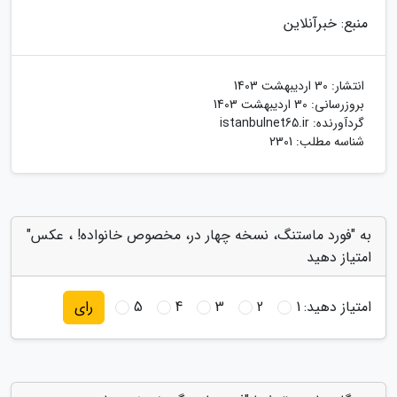
منبع: خبرآنلاین
انتشار:
30 اردیبهشت 1403
بروزرسانی:
30 اردیبهشت 1403
گردآورنده:
istanbulnet65.ir
شناسه مطلب: 2301
به "فورد ماستنگ، نسخه چهار در، مخصوص خانواده! ، عکس"
امتیاز دهید
امتیاز دهید:
1
2
3
4
5
رای