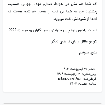
اگه شما هم مثل من هوادار صدای مهدی جهانی هستید،
پیشنهاد من به شما بی تاب از همین خواننده هست که
قطعا از شنیدنش لذت میبرید.
کامنت یادتون نره چون نظراتتون خبرنگاران رو میسازه ????
لاو یو عااال و بای تا های دیگر.
منبع: بدونیم
انتشار:
31 اردیبهشت 1404
بروزرسانی:
31 اردیبهشت 1404
گردآورنده:
istanbulnet65.ir
شناسه مطلب: 2423