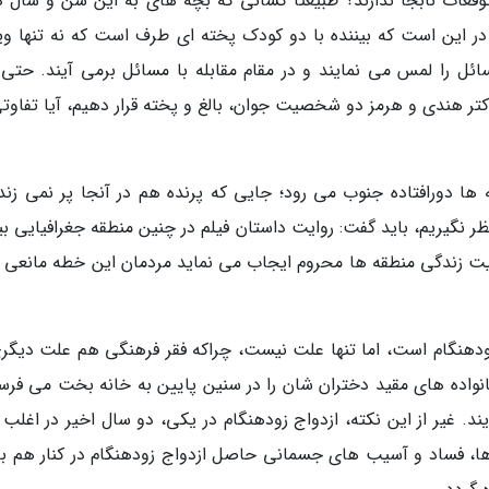
قعات نابجا ندارند؟ طبیعتا کسانی که بچه های به این سن و سال دا
ر این است که بیننده با دو کودک پخته ای طرف است که نه تنها وی
ئل را لمس می نمایند و در مقام مقابله با مسائل برمی آیند. حتی 
تر هندی و هرمز دو شخصیت جوان، بالغ و پخته قرار دهیم، آیا تفاوتی
ه ها دورافتاده جنوب می رود؛ جایی که پرنده هم در آنجا پر نمی زند
ر نگیریم، باید گفت: روایت داستان فیلم در چنین منطقه جغرافیایی بی
اصیت زندگی منطقه ها محروم ایجاب می نماید مردمان این خطه مانعی ب
 زودهنگام است، اما تنها علت نیست، چراکه فقر فرهنگی هم علت دیگری
واده های مقید دختران شان را در سنین پایین به خانه بخت می فرست
یند. غیر از این نکته، ازدواج زودهنگام در یکی، دو سال اخیر در اغلب
ها، فساد و آسیب های جسمانی حاصل ازدواج زودهنگام در کنار هم ب