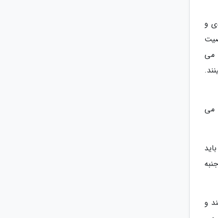
ی و
صیت
 می
ند.
 می
اید
نبه
د و