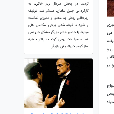
تردید در پخش سریال زیر خاکی، به
کارگردانی جلیل سامان، منتشر شد. توقیف
زیرخاکی ربطی به محتوا و ممیزی نداشت
شویی چیزی
و شاید با کوتاه شدن برخی سکانس های
مرتبط با حضور خانم بازیگر مشکل حل نمی
 می
شد. ظاهراً علت برمی گردد به رفتار حاشیه
فته
ساز گوهر خیراندیش بازیگر...
ی و
ابل
 در
واج
صوص
باه