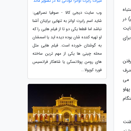
میراث رابرت اوانز؛ کودکی که در تصویر ماند
تباه
وب سایت دیجی کالا - صوفیا نصرالهی:
 در
شاید اسم رابرت اوانز به تنهایی برایتان آشنا
هایت
نباشد اما قطعا یکی دو تا از فیلم هایی را که
رای
او تهیه کننده شان بوده دیده اید یا اسمشان
به گوشتان خورده است. فیلم هایی مثل
محله چینی ها یکی از مهم ترین ساخته
فتن
های رومن پولانسکی یا شاهکار فرانسیس
حرف
فورد کوپولا...
 می
هلو
گام
طنت