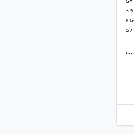
 می
ارد
ی و
رای
سیب