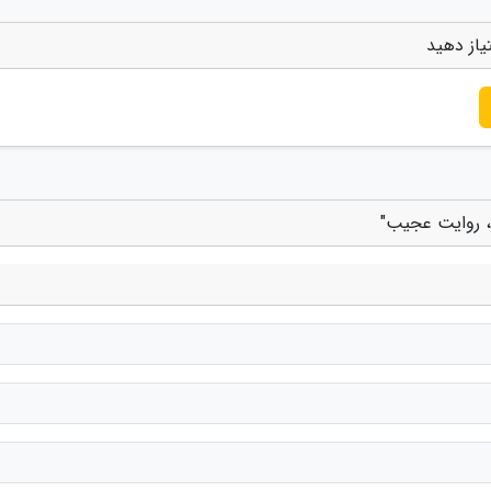
یاز دهید
، روایت عجیب"